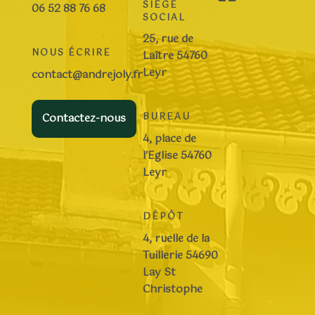
SIÈGE
06 52 88 76 68
SOCIAL
25, rue de
NOUS ÉCRIRE
Laître 54760
Leyr
contact@andrejoly.fr
Contactez-nous
BUREAU
4, place de
l'Eglise 54760
Leyr
DÉPÔT
4, ruelle de la
Tuillerie 54690
Lay St
Christophe