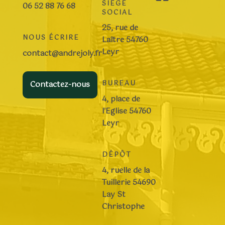
SIÈGE
06 52 88 76 68
SOCIAL
25, rue de
NOUS ÉCRIRE
Laître 54760
Leyr
contact@andrejoly.fr
Contactez-nous
BUREAU
4, place de
l'Eglise 54760
Leyr
DÉPÔT
4, ruelle de la
Tuillerie 54690
Lay St
Christophe