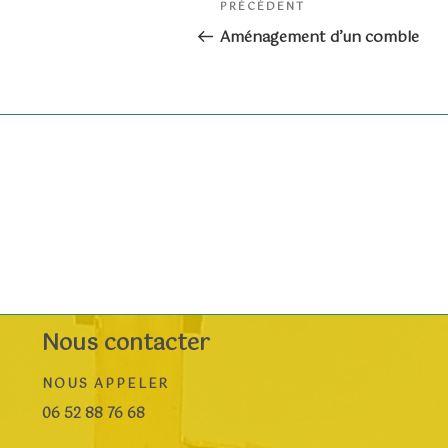
Article
PRÉCÉDENT
de
précédent
Aménagement d’un comble
l’article
Nous contacter
NOUS APPELER
06 52 88 76 68